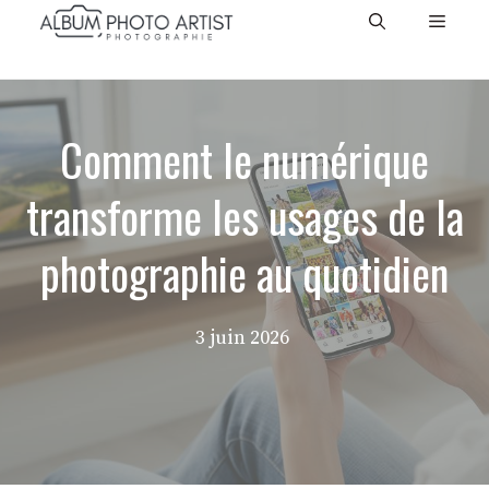
Aller
Menu
au
contenu
Comment le numérique
transforme les usages de la
photographie au quotidien
3 juin 2026